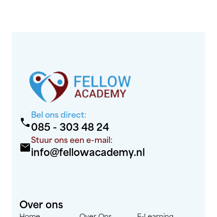
Bel ons direct:
call
085 - 303 48 24
Stuur ons een e-mail:
mail
info@fellowacademy.nl
Over ons