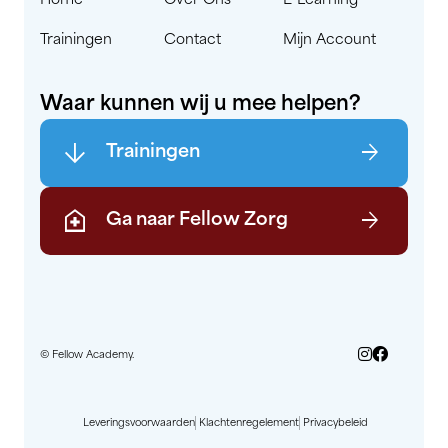
Home
Over Ons
E-Learning
Trainingen
Contact
Mijn Account
Waar kunnen wij u mee helpen?
arrow_downward
arrow_forward
Trainingen
home_health
arrow_forward
Ga naar Fellow Zorg
© Fellow Academy.
Leveringsvoorwaarden
Klachtenregelement
Privacybeleid