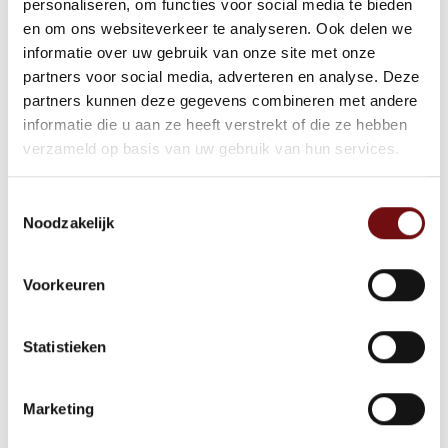
personaliseren, om functies voor social media te bieden
en om ons websiteverkeer te analyseren. Ook delen we
certificaat willen verlengen. Na afronding ben
informatie over uw gebruik van onze site met onze
je weer volledig bevoegd om als BHV’er op te
partners voor social media, adverteren en analyse. Deze
partners kunnen deze gegevens combineren met andere
treden in noodsituaties.
informatie die u aan ze heeft verstrekt of die ze hebben
verzameld op basis van uw gebruik van hun services.
Schrijf je snel in voor deze training of neem
Toestemmingsselectie
contact op voor meer informatie.
Noodzakelijk
Tijden
Voorkeuren
09:30 – 13:30
Statistieken
Locatie
De Kreek 17, 3871 MM Hoevelaken
Marketing
Beschikbaarheid