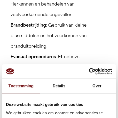
Herkennen en behandelen van
veelvoorkomende ongevallen.
Brandbestrijding
: Gebruik van kleine
blusmiddelen en het voorkomen van
branduitbreiding.
Evacuatieprocedures
: Effectieve
communicatie en begeleiding tijdens een
evacuatie.
Toestemming
Details
Over
Deze herhalingstraining duurt een halve dag
Deze website maakt gebruik van cookies
en is bedoeld voor degenen die al een basis
We gebruiken cookies om content en advertenties te
BHV-training hebben gevolgd en hun BHV-