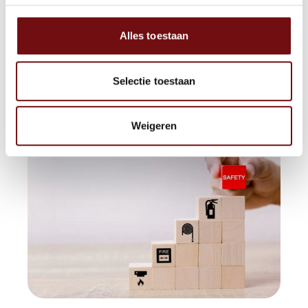
14 plaatsen
Alles toestaan
Prijs
€ 95,- (exclusief BTW)
Selectie toestaan
near_me
Boek Nu
Weigeren