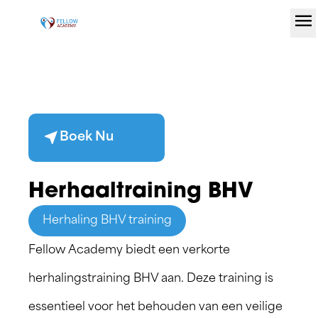
menu
Ga naar de inhoud
near_me
Boek Nu
Herhaaltraining BHV
Herhaling BHV training
Fellow Academy biedt een verkorte
herhalingstraining BHV aan. Deze training is
essentieel voor het behouden van een veilige