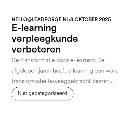
HELLO@LEADFORGE.NL
8 OKTOBER 2025
E-learning
verpleegkunde
verbeteren
De transformatie door e-learning De
afgelopen jaren heeft e-learning een ware
transformatie teweeggebracht binnen
het verpleegkundig onderwijs. Dankzij de
Niet gecategoriseerd
opmars van digitale technologieën en
veranderende leerbehoeften biedt dit
moderne leermiddel talloze voordelen