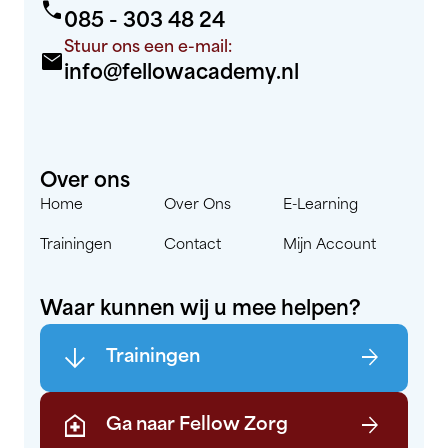
call
085 - 303 48 24
Stuur ons een e-mail:
mail
info@fellowacademy.nl
Over ons
Home
Over Ons
E-Learning
Trainingen
Contact
Mijn Account
Waar kunnen wij u mee helpen?
arrow_downward
arrow_forward
Trainingen
home_health
arrow_forward
Ga naar Fellow Zorg