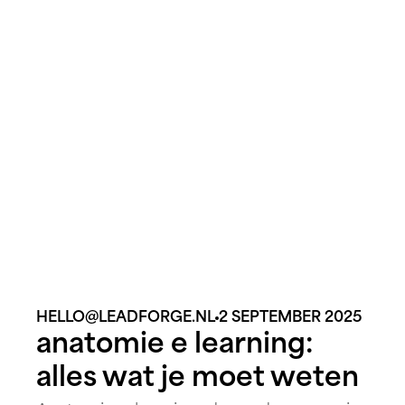
voor zorgprofessionals. In dit artikel
duiken we dieper in de wereld van e-
learning in de verpleegkunde — de
voordelen ervan en hoe deze [&hellip;]
HELLO@LEADFORGE.NL
2 SEPTEMBER 2025
anatomie e learning:
alles wat je moet weten