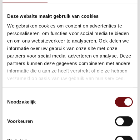
gezondheidszorg geven de voorkeur aan
Deze website maakt gebruik van cookies
gecertificeerde medewerkers omdat dit
We gebruiken cookies om content en advertenties te
de kwaliteit en veiligheid van de zorg
personaliseren, om functies voor social media te bieden
bevordert. Het behalen van een
en om ons websiteverkeer te analyseren. Ook delen we
certificering bloedafname kan ook je
informatie over uw gebruik van onze site met onze
partners voor social media, adverteren en analyse. Deze
carrièrekansen verbeteren, doordat het
partners kunnen deze gegevens combineren met andere
aantoont dat je voldoet aan de
informatie die u aan ze heeft verstrekt of die ze hebben
professionele normen en vereisten
verzameld op basis van uw gebruik van hun services.
binnen de gezondheidszorg.
Toestemmingsselectie
Wat zijn de carrièremogelijkheden na een
Noodzakelijk
bloedafname opleiding?
Na het voltooien van een bloedafname
Voorkeuren
opleiding zijn er diverse
carrièremogelijkheden binnen de