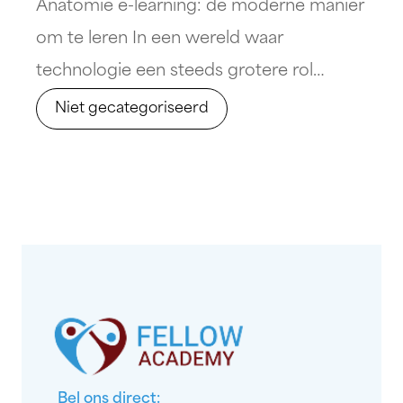
Anatomie e-learning: de moderne manier
om te leren In een wereld waar
technologie een steeds grotere rol
speelt, is het geen verrassing dat ook het
Niet gecategoriseerd
onderwijs zich aanpast aan de digitale
tijd. Anatomie e-learning is hier een
uitstekend voorbeeld van. Deze
innovatieve benadering maakt het
mogelijk om anatomie te studeren op
een manier die toegankelijk, [&hellip;]
Bel ons direct: