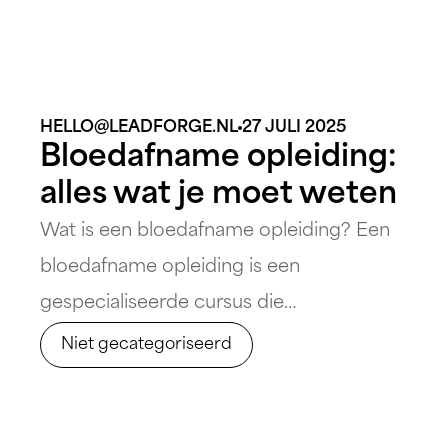
HELLO@LEADFORGE.NL
27 JULI 2025
Bloedafname opleiding:
alles wat je moet weten
Wat is een bloedafname opleiding? Een
bloedafname opleiding is een
gespecialiseerde cursus die
zorgprofessionals voorbereidt op het
Niet gecategoriseerd
correct en veilig afnemen van bloed bij
patiënten. Deze opleiding is essentieel
voor verpleegkundigen en andere