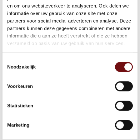
organisaties. De
en om ons websiteverkeer te analyseren. Ook delen we
communicatievaardigheden van
informatie over uw gebruik van onze site met onze
deelnemers verbeteren, wat leidt tot
partners voor social media, adverteren en analyse. Deze
partners kunnen deze gegevens combineren met andere
effectievere interacties in moeilijke
informatie die u aan ze heeft verstrekt of die ze hebben
situaties. Dit stimuleert een betere
verzameld op basis van uw gebruik van hun services.
samenwerking en vermindert
misverstanden binnen teams.
Toestemmingsselectie
Noodzakelijk
Werknemers worden zelfverzekerder en
bekwamer in het hanteren van conflicten,
Voorkeuren
wat stress vermindert en de
tevredenheid met hun werk vergroot.
Statistieken
Een belangrijk voordeel van dergelijke
trainingen is de bijdrage aan een veiligere
Marketing
werkomgeving. Door preventieve