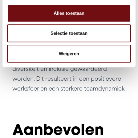
maatregelen goed te leren toepassen,
kunnen medewerkers potentiële
Alles toestaan
escalaties vóór zijn. Dit verhoogt niet
alleen de veiligheid, maar bevordert ook
Selectie toestaan
de productiviteit binnen de organisatie.
Tevens bevorderen deze trainingen een
Weigeren
cultuur van respect en begrip, waar
diversiteit en inclusie gewaardeerd
worden. Dit resulteert in een positievere
werksfeer en een sterkere teamdynamiek.
Aanbevolen