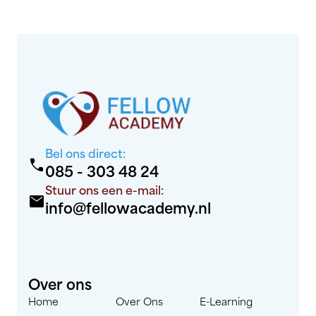
medische professionals die betrokken zijn
bij diagnostische procedures en
zorgverlening. De cursus bloedafname,
ook wel bekend als bloedprikken training,
omvat een combinatie [&hellip;]
Bel ons direct:
call
085 - 303 48 24
Stuur ons een e-mail:
mail
info@fellowacademy.nl
Over ons
Home
Over Ons
E-Learning