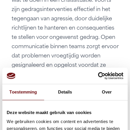
wat te doen in een crisissituatie. Voorts
zijn gedragsinterventies effectief in het
tegengaan van agressie, door duidelijke
richtlijnen te hanteren en consequenties
te stellen voor ongewenst gedrag. Open
communicatie binnen teams zorgt ervoor
dat problemen vroegtijdig worden
gesignaleerd en opgelost voordat ze
escaleren.
Toestemming
Details
Over
De voordelen van
conflictbeheersingstrainingen
Conflictbeheersingstrainingen bieden
Deze website maakt gebruik van cookies
talrijke voordelen voor individuen en
We gebruiken cookies om content en advertenties te
personaliseren, om functies voor social media te bieden