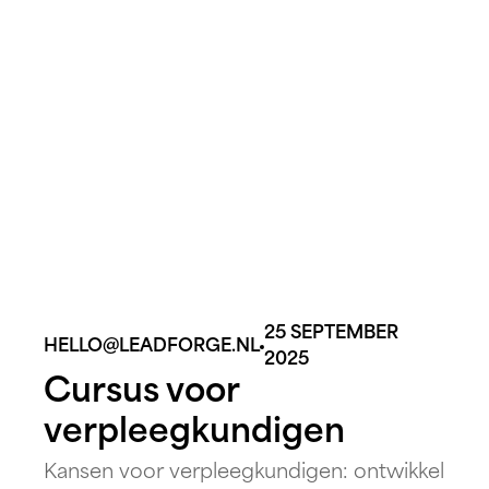
risico&#8217;s van jouw onderneming.
Dit stelt de BHV-instructeurs in staat de
[&hellip;]
25 SEPTEMBER
HELLO@LEADFORGE.NL
2025
Cursus voor
verpleegkundigen
Kansen voor verpleegkundigen: ontwikkel