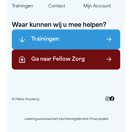
Trainingen
Contact
Mijn Account
Waar kunnen wij u mee helpen?
arrow_downward
arrow_forward
Trainingen
home_health
arrow_forward
Ga naar Fellow Zorg
© Fellow Academy.
Leveringsvoorwaarden
Klachtenregelement
Privacybeleid