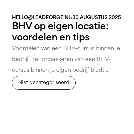
HELLO@LEADFORGE.NL
30 AUGUSTUS 2025
BHV op eigen locatie:
voordelen en tips
Voordelen van een BHV-cursus binnen je
bedrijf Het organiseren van een BHV-
cursus binnen je eigen bedrijf biedt
talloze voordelen die verder gaan dan
Niet gecategoriseerd
puur gemak. Door te kiezen voor
bedrijfshulpverlening op jouw eigen
locatie, wordt de training specifiek
afgestemd op de unieke behoeften en