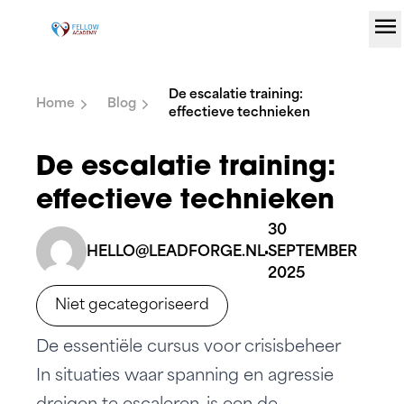
menu
Ga naar de inhoud
De escalatie training:
Home
Blog
effectieve technieken
De escalatie training:
effectieve technieken
30
HELLO@LEADFORGE.NL
SEPTEMBER
2025
Niet gecategoriseerd
De essentiële cursus voor crisisbeheer
In situaties waar spanning en agressie