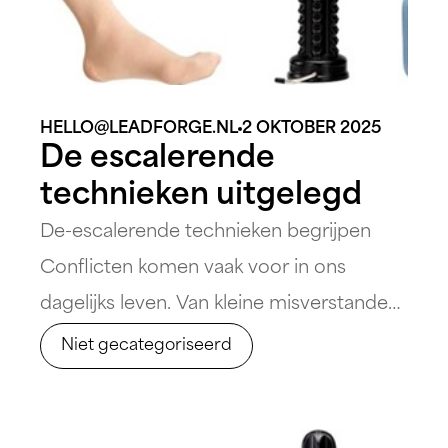
HELLO@LEADFORGE.NL
2 OKTOBER 2025
De escalerende
technieken uitgelegd
De-escalerende technieken begrijpen
Conflicten komen vaak voor in ons
dagelijks leven. Van kleine misverstanden
op de werkvloer tot verhitte discussies in
Niet gecategoriseerd
persoonlijke relaties, het is belangrijk om
te weten hoe om te gaan met