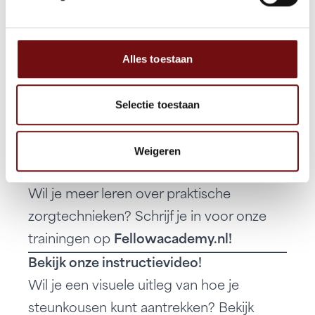
essentieel voor hun effectiviteit en jouw
comfort. Of je ze nu zelf aantrekt of hulp
Alles toestaan
krijgt, met deze 7 onmisbare tips en de
juiste hulpmiddelen wordt het proces
een stuk eenvoudiger. Steunkousen
Selectie toestaan
ondersteunen je gezondheid, en met de
juiste aanpak kun je daar optimaal van
Weigeren
profiteren.
Wil je meer leren over praktische
zorgtechnieken? Schrijf je in voor onze
trainingen op
Fellowacademy.nl
!
Bekijk onze instructievideo!
Wil je een visuele uitleg van hoe je
steunkousen kunt aantrekken? Bekijk