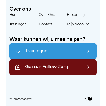
Over ons
Home
Over Ons
E-Learning
Trainingen
Contact
Mijn Account
Waar kunnen wij u mee helpen?
arrow_downward
arrow_forward
Trainingen
home_health
arrow_forward
Ga naar Fellow Zorg
© Fellow Academy.