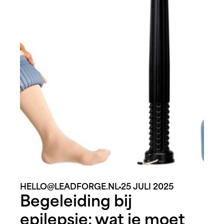
spanningen. Daar komen de-escalerende
technieken om de hoek kijken. Deze
methoden zijn niet alleen cruciaal om
conflicten onder controle te krijgen,
[&hellip;]
HELLO@LEADFORGE.NL
25 JULI 2025
Begeleiding bij
epilepsie: wat je moet