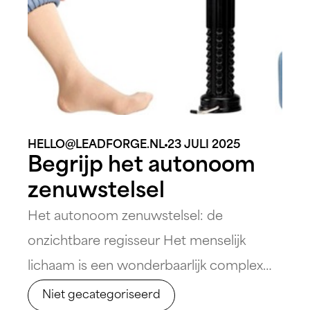
ook veranderingen in hun emoties of
gedrag [&hellip;]
HELLO@LEADFORGE.NL
23 JULI 2025
Begrijp het autonoom
zenuwstelsel
Het autonoom zenuwstelsel: de
onzichtbare regisseur Het menselijk
lichaam is een wonderbaarlijk complex
systeem waarin verschillende onderdelen
Niet gecategoriseerd