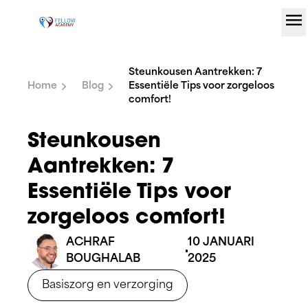
menu
Ga naar de inhoud
Steunkousen Aantrekken: 7
Home
Blog
Essentiële Tips voor zorgeloos
comfort!
Steunkousen
Aantrekken: 7
Essentiële Tips voor
zorgeloos comfort!
ACHRAF
10 JANUARI
BOUGHALAB
2025
Basiszorg en verzorging