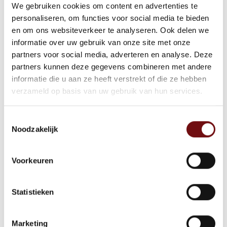
We gebruiken cookies om content en advertenties te
terwijl je hem omhoog rolt.
personaliseren, om functies voor social media te bieden
Gebruik een aantrekhulp
en om ons websiteverkeer te analyseren. Ook delen we
Dit hulpmiddel is ideaal voor mensen met
informatie over uw gebruik van onze site met onze
partners voor social media, adverteren en analyse. Deze
beperkte kracht of mobiliteit.
partners kunnen deze gegevens combineren met andere
Controleer op plooien
informatie die u aan ze heeft verstrekt of die ze hebben
Zorg ervoor dat de kous glad en zonder
verzameld op basis van uw gebruik van hun services.
plooien zit, om drukplekken te
Toestemmingsselectie
voorkomen.
Noodzakelijk
Neem de tijd
Haast je niet. Steunkousen aantrekken
Voorkeuren
vereist geduld om het goed en
comfortabel te doen.
Statistieken
Conclusie
Correct steunkousen aantrekken is
Marketing