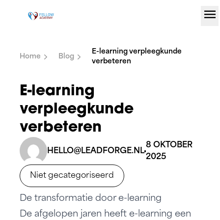
menu
Ga naar de inhoud
E-learning verpleegkunde
Home
Blog
verbeteren
E-learning
verpleegkunde
verbeteren
8 OKTOBER
HELLO@LEADFORGE.NL
2025
Niet gecategoriseerd
De transformatie door e-learning
De afgelopen jaren heeft e-learning een