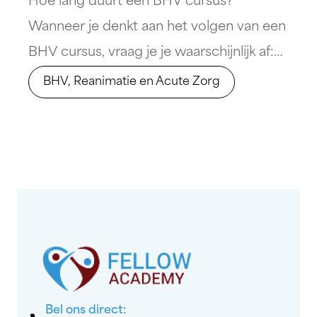
Hoe lang duurt een BHV cursus?
Wanneer je denkt aan het volgen van een
BHV cursus, vraag je je waarschijnlijk af:
&#8220;Hoe lang duurt een BHV cursus?
BHV, Reanimatie en Acute Zorg
&#8221; Het antwoord varieert, maar
laten we beginnen met de basis. Een
typische BHV cursus duurt meestal één
dag, van 09:00 uur tot 16:30 uur, en
behandelt essentiële onderwerpen
[&hellip;]
Bel ons direct: