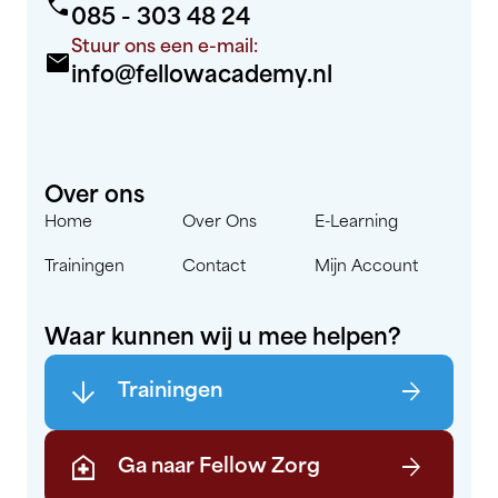
call
085 - 303 48 24
Stuur ons een e-mail:
mail
info@fellowacademy.nl
Over ons
Home
Over Ons
E-Learning
Trainingen
Contact
Mijn Account
Waar kunnen wij u mee helpen?
arrow_downward
arrow_forward
Trainingen
home_health
arrow_forward
Ga naar Fellow Zorg