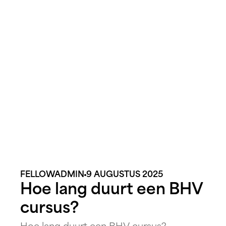
is het opdoen van inzicht in verschillende
soorten medicatie, zoals specifieke
doseringen en unieke bijwerkingen. Dit
zorgt ervoor dat [&hellip;]
FELLOWADMIN
9 AUGUSTUS 2025
Hoe lang duurt een BHV
cursus?