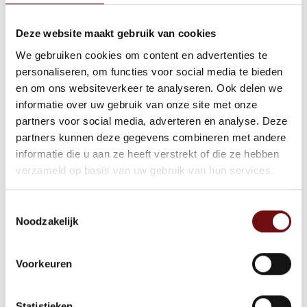
dat docenten vaardig moeten zijn in het
Deze website maakt gebruik van cookies
gebruik van nieuwe technologieën en er
We gebruiken cookies om content en advertenties te
voldoende ondersteuning voor
personaliseren, om functies voor social media te bieden
studenten moet zijn. Regelmatige
en om ons websiteverkeer te analyseren. Ook delen we
feedback is essentieel om de kwaliteit
informatie over uw gebruik van onze site met onze
partners voor social media, adverteren en analyse. Deze
van e-learning cursussen te waarborgen
partners kunnen deze gegevens combineren met andere
en verbeteren.
informatie die u aan ze heeft verstrekt of die ze hebben
Trends in e-learning
verzameld op basis van uw gebruik van hun services.
E-learning voor zorgprofessionals is
Toestemmingsselectie
continu in ontwikkeling. Nieuwe
trends,
Noodzakelijk
zoals kunstmatige intelligentie (AI)
,
ontstaan om persoonlijke leerervaringen
Voorkeuren
te creëren door sterke en zwakke punten
van een student te identificeren. Micro-
Statistieken