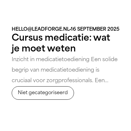
HELLO@LEADFORGE.NL
16 SEPTEMBER 2025
Cursus medicatie: wat
je moet weten
Inzicht in medicatietoediening Een solide
begrip van medicatietoediening is
cruciaal voor zorgprofessionals. Een
cursus medicatie vormt een belangrijk
Niet gecategoriseerd
fundament, waarbij je leert hoe je op een
veilige en effectieve manier medicijnen
kunt toedienen aan patiënten. Belangrijk